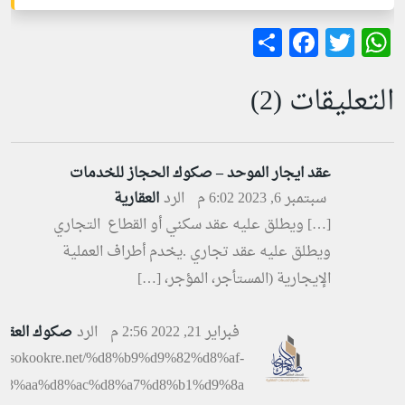
Facebook
Share
WhatsApp
Twitter
التعليقات (2)
عقد ايجار الموحد – صكوك الحجاز للخدمات
سبتمبر 6, 2023 6:02 م
الرد
العقارية
[…] ويطلق عليه عقد سكني أو القطاع التجاري
ويطلق عليه عقد تجاري .يخدم أطراف العملية
الإيجارية (المستأجر، المؤجر، […]
فبراير 21, 2022 2:56 م
الرد
صكوك العقار
p://sokookre.net/%d8%b9%d9%82%d8%af-
d8%aa%d8%ac%d8%a7%d8%b1%d9%8a/