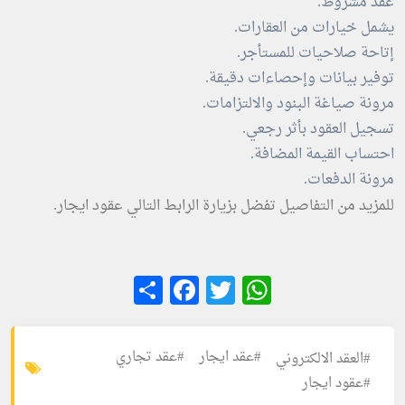
عقد مشروط.
يشمل خيارات من العقارات.
إتاحة صلاحيات للمستأجر.
توفير بيانات وإحصاءات دقيقة.
مرونة صياغة البنود والالتزامات.
تسجيل العقود بأثر رجعي.
احتساب القيمة المضافة.
مرونة الدفعات.
للمزيد من التفاصيل تفضل بزيارة الرابط التالي
عقود ايجار
.
Facebook
Share
WhatsApp
Twitter
#عقد ايجار
#عقد تجاري
#العقد الالكتروني
#عقود ايجار