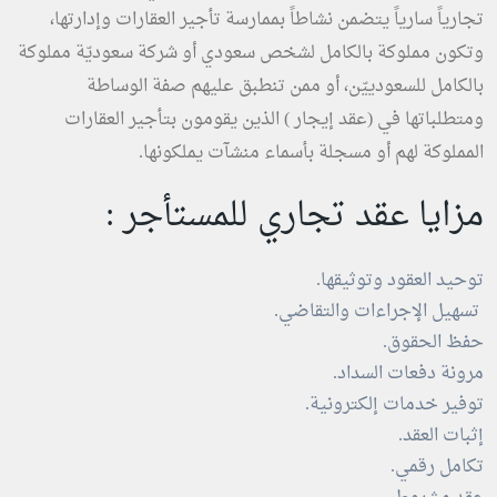
تجارياً سارياً يتضمن نشاطاً بممارسة تأجير العقارات وإدارتها،
وتكون مملوكة بالكامل لشخص سعودي أو شركة سعوديّة مملوكة
بالكامل للسعودييّن، أو ممن تنطبق عليهم صفة الوساطة
ومتطلباتها في (
عقد إيجار
) الذين يقومون بتأجير العقارات
المملوكة لهم أو مسجلة بأسماء منشآت يملكونها.
مزايا عقد تجاري للمستأجر :
توحيد العقود وتوثيقها.
تسهيل الإجراءات والتقاضي.
حفظ الحقوق.
مرونة دفعات السداد.
توفير خدمات إلكترونية.
إثبات العقد.
تكامل رقمي.