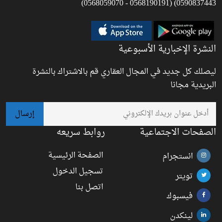
0590837443) (0568190191 - 0568059070)
النشرة الإخبارية الأسبوعية
ليصلك كل جديد في المجال العقاري قم بالاشتراك بالنشرة
البريدية مجانا
الصفحات الاجتماعية
روابط سريعه
الصفحة الرئيسية
انستجرام
تسجيل الدخول
تويتر
اتصل بنا
فيسبوك
لينكدن