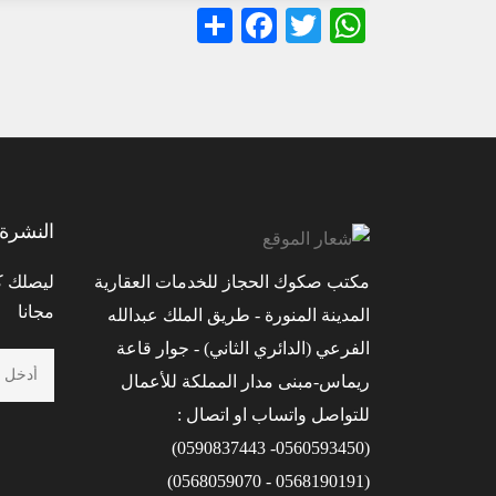
Facebook
Share
WhatsApp
Twitter
النشرة 
مكتب صكوك الحجاز للخدمات العقارية
ليصلك كل
مجانا
المدينة المنورة - طريق الملك عبدالله
الفرعي (الدائري الثاني) - جوار قاعة
ريماس-مبنى مدار المملكة للأعمال
للتواصل واتساب او اتصال :
(0560593450- 0590837443)
(0568190191 - 0568059070)