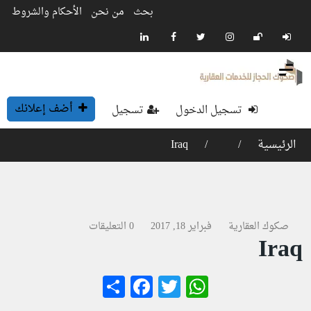
بحث
من نحن
الأحكام والشروط
أضف إعلانك
تسجيل الدخول
تسجيل
الرئيسية
Iraq
صكوك العقارية
فبراير 18, 2017
0 التعليقات
Iraq
Facebook
Share
WhatsApp
Twitter