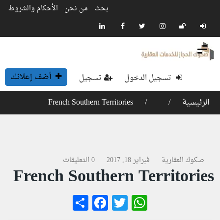
بحث
من نحن
الأحكام والشروط
أضف إعلانك
تسجيل الدخول
تسجيل
الرئيسية
French Southern Territories
صكوك العقارية
فبراير 18, 2017
0 التعليقات
French Southern Territories
Facebook
Share
WhatsApp
Twitter