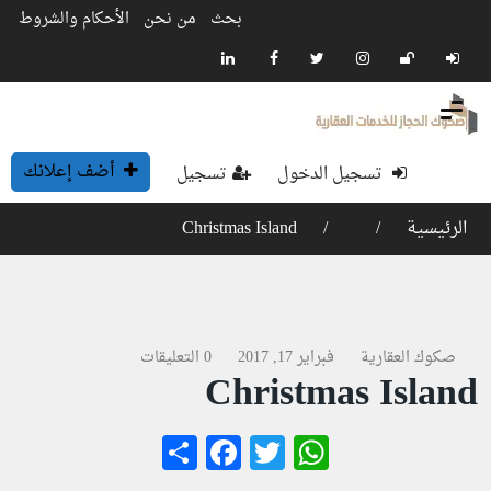
بحث
من نحن
الأحكام والشروط
أضف إعلانك
تسجيل الدخول
تسجيل
الرئيسية
Christmas Island
صكوك العقارية
فبراير 17, 2017
0 التعليقات
Christmas Island
Facebook
Share
WhatsApp
Twitter