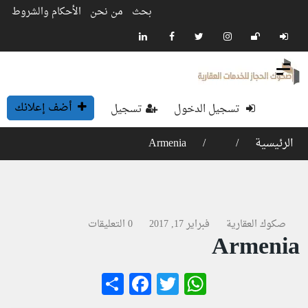
بحث
من نحن
الأحكام والشروط
أضف إعلانك
تسجيل الدخول
تسجيل
الرئيسية
Armenia
صكوك العقارية
فبراير 17, 2017
0 التعليقات
Armenia
Facebook
Share
WhatsApp
Twitter